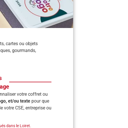
s, cartes ou objets
niques, gourmands,
s
mage
aliser votre coffret ou
ogo, et/ou texte
pour que
e votre CSE, entreprise ou
ués dans le Loiret.