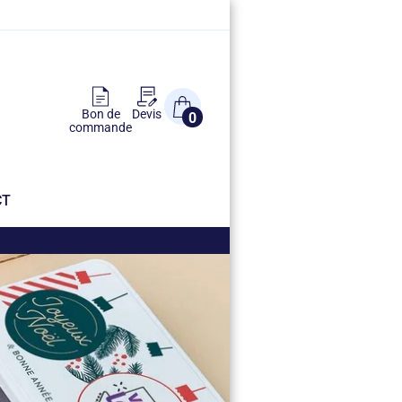
Bon de
Devis
0
commande
CT