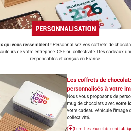
PERSONNALISATION
x qui vous ressemblent !
Personnalisez vos coffrets de chocolat
 couleurs de votre entreprise, CSE ou collectivité. Des cadeaux u
responsables et conçus en France.
Les coffrets de chocolat
personnalisés à votre i
Nous vous proposons de personn
mug de chocolats avec
votre l
votre cadeau véhicule l'image d
collectivité.
Le + : Les chocolats sont fabriq